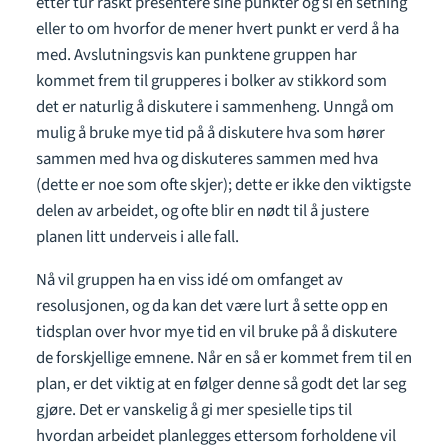
etter tur raskt presentere sine punkter og si en setning
eller to om hvorfor de mener hvert punkt er verd å ha
med. Avslutningsvis kan punktene gruppen har
kommet frem til grupperes i bolker av stikkord som
det er naturlig å diskutere i sammenheng. Unngå om
mulig å bruke mye tid på å diskutere hva som hører
sammen med hva og diskuteres sammen med hva
(dette er noe som ofte skjer); dette er ikke den viktigste
delen av arbeidet, og ofte blir en nødt til å justere
planen litt underveis i alle fall.
Nå vil gruppen ha en viss idé om omfanget av
resolusjonen, og da kan det være lurt å sette opp en
tidsplan over hvor mye tid en vil bruke på å diskutere
de forskjellige emnene. Når en så er kommet frem til en
plan, er det viktig at en følger denne så godt det lar seg
gjøre. Det er vanskelig å gi mer spesielle tips til
hvordan arbeidet planlegges ettersom forholdene vil