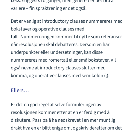
f.eks. suggests to ganger, men generelt er det bra å
variere – fin språktrening er det også!
Det er vanlig at introductory clauses nummereres med
bokstaver og operative clauses med
tall. Nummereringen kommer til nytte som referanser
når resolusjonen skal debatteres. Dersom en har
underpunkter eller undersetninger, kan disse
nummereres med romertall eller små bokstaver. Vil
også nevne at inroductory clauses slutter med
komma, og operative clauses med semikolon (;).
Ellers…
Er det en god regel at selve formuleringen av
resolusjonen kommer etter at en er ferdig med å
diskutere. Pass på å ha nedskrevet i en mer muntlig
drakt hva en er blitt enige om, og skriv deretter om det