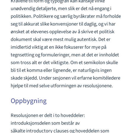
Kravene til form og typografi kan kanskje virke
unødvendig detaljerte, men slik er det nå engang i
politikken. Politikere og særlig byråkrater må forholde
seg til akkurat slike konvensjoner til daglig, og vi har
ønsket at elevenes opplevelse av å skrive et politisk
dokument skal være mest mulig autentisk. Det er
imidlertid viktig at en ikke fokuserer for mye på
tegnsetting og formuleringer, men at det er innholdet
som tross alt er det viktigste. Om et semikolon skulle
bli til et komma eller lignende, er naturligvis ingen
skade skjedd. Under sesjonen vil erfarne komitéledere
hjelpe til med selve utformingen av resolusjonene.
Oppbygning
Resolusjonen er delt i to hoveddeler:
introduksjonsdelen som består av
såkalte introductory clauses og hoveddelen som