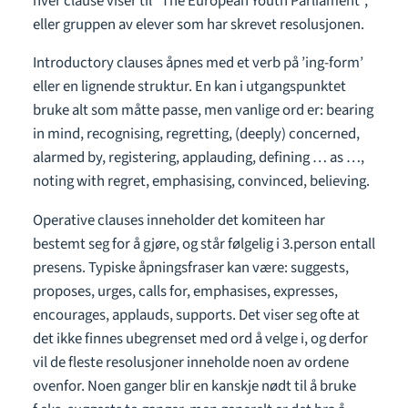
hver clause viser til ”The European Youth Parliament”,
eller gruppen av elever som har skrevet resolusjonen.
Introductory clauses åpnes med et verb på ’ing-form’
eller en lignende struktur. En kan i utgangspunktet
bruke alt som måtte passe, men vanlige ord er: bearing
in mind, recognising, regretting, (deeply) concerned,
alarmed by, registering, applauding, defining … as …,
noting with regret, emphasising, convinced, believing.
Operative clauses inneholder det komiteen har
bestemt seg for å gjøre, og står følgelig i 3.person entall
presens. Typiske åpningsfraser kan være: suggests,
proposes, urges, calls for, emphasises, expresses,
encourages, applauds, supports. Det viser seg ofte at
det ikke finnes ubegrenset med ord å velge i, og derfor
vil de fleste resolusjoner inneholde noen av ordene
ovenfor. Noen ganger blir en kanskje nødt til å bruke