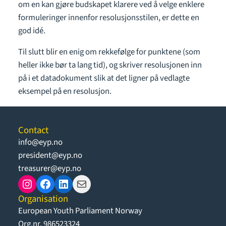
om en kan gjøre budskapet klarere ved å velge enklere
formuleringer innenfor resolusjonsstilen, er dette en
god idé.
Til slutt blir en enig om rekkefølge for punktene (som
heller ikke bør ta lang tid), og skriver resolusjonen inn
på i et datadokument slik at det ligner på vedlagte
eksempel på en resolusjon.
Contact
info@eyp.no
president@eyp.no
treasurer@eyp.no
Instagram
Facebook
LinkedIn
Mail
Organisation
European Youth Parliament Norway
Org.nr. 986523324